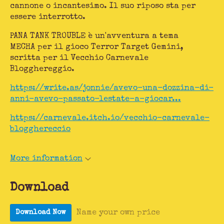
cannone o incantesimo. Il suo riposo sta per
essere interrotto.
PANA TANK TROUBLE è un'avventura a tema
MECHA per il gioco Terror Target Gemini,
scritta per il Vecchio Carnevale
Blogghereggio.
https://write.as/jonnie/avevo-una-dozzina-di-
anni-avevo-passato-lestate-a-giocar...
https://carnevale.itch.io/vecchio-carnevale-
blogghereccio
More information
Download
Name your own price
Download Now