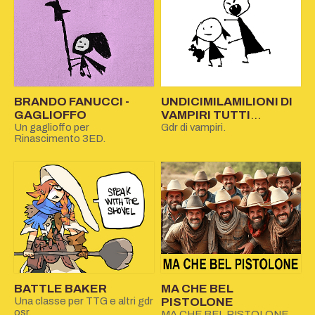
BRANDO FANUCCI -
UNDICIMILAMILIONI DI
GAGLIOFFO
VAMPIRI TUTTI
Un gaglioffo per
ASSIEME CHE
Gdr di vampiri.
Rinascimento 3ED.
ESCONO DI NOTTE E
MANGIANO LE
BAMBINE
BATTLE BAKER
MA CHE BEL
Una classe per TTG e altri gdr
PISTOLONE
osr.
MA CHE BEL PISTOLONE