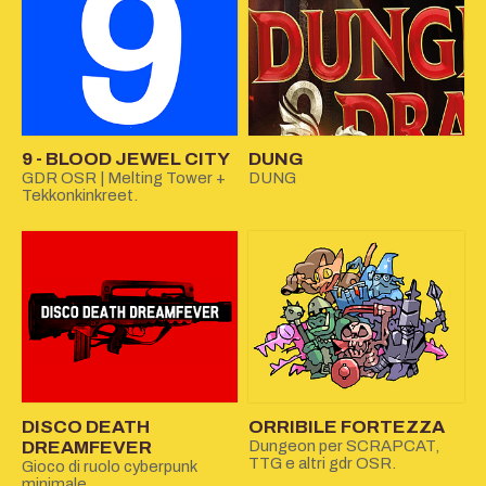
9 - BLOOD JEWEL CITY
DUNG
GDR OSR | Melting Tower +
DUNG
Tekkonkinkreet.
DISCO DEATH
ORRIBILE FORTEZZA
DREAMFEVER
Dungeon per SCRAPCAT,
TTG e altri gdr OSR.
Gioco di ruolo cyberpunk
minimale.