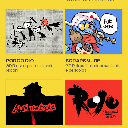
PORCO DIO
SCRAPSMURF
GDR osr di preti e diavoli
GDR di puffi predoni bastardi
birboni.
e pericolosi.