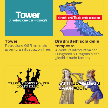
Tower
Draghi dell’Isola delle
Retroclone OSR minimale +
tempeste
avventura + illustrazioni free.
Avventura introduttiva per
Dungeons & Dragons e altri
giochi di ruolo fantasy.