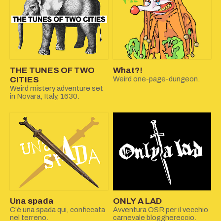
THE TUNES OF TWO
What?!
CITIES
Weird one-page-dungeon.
Weird mistery adventure set
in Novara, Italy, 1630.
Una spada
ONLY A LAD
C'è una spada qui, conficcata
Avventura OSR per il vecchio
nel terreno.
carnevale blogghereccio.