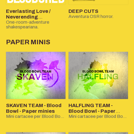
Everlasting Love /
DEEP CUTS
Neverending
Avventura OSR horror.
Bloodshed
One-room-adventure
shakespeariana.
PAPER MINIS
SKAVEN TEAM - Blood
HALFLING TEAM -
Bowl - Paper minies
Blood Bowl - Paper
Mini cartacee per Blood Bowl, Snatch! e altri giochi di miniature sportivi.
minies
Mini cartacee per Blood Bowl, Snatch! e altri giochi di miniature sportivi.