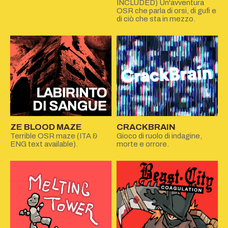
INCLUDED) Un'avventura
OSR che parla di orsi, di gufi e
di ciò che sta in mezzo.
ZE BLOOD MAZE
CRACKBRAIN
Terrible OSR maze (ITA &
Gioco di ruolo di indagine,
ENG text available).
morte e orrore.