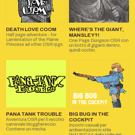
DEATH LOVE COOM
WHERE'S THE GIANT,
Half page adventure - for
MANSLEY?!
Lamentation of the Flame
One Page Dungeon OSR con
Princess ad other OSR rpgs.
un botto di giganti dentro,
quindi occhio.
PANA TANK TROUBLE
BIG BUG IN THE
Avventura OSR per il vecchio
COCKPIT
carnevale blogghereccio.
Incontri casuali per
Contiene un mecha.
ambientazioni in stile
"NAUSICAA della Valle del