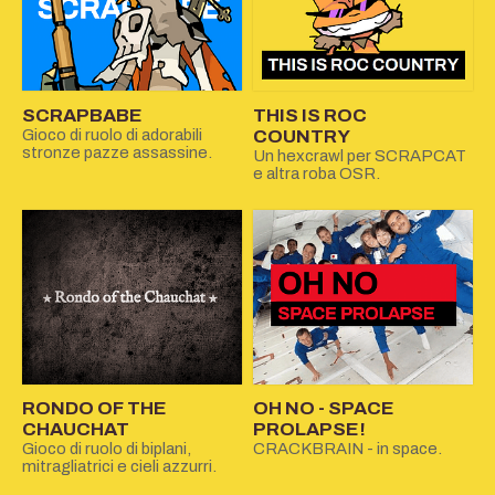
SCRAPBABE
THIS IS ROC
Gioco di ruolo di adorabili
COUNTRY
stronze pazze assassine.
Un hexcrawl per SCRAPCAT
e altra roba OSR.
RONDO OF THE
OH NO - SPACE
CHAUCHAT
PROLAPSE!
Gioco di ruolo di biplani,
CRACKBRAIN - in space.
mitragliatrici e cieli azzurri.