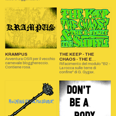
KRAMPUS
THE KEEP - THE
Avventura OSR per il vecchio
CHAOS - THE E
carnevale blogghereccio.
STREET SHUFFLE
Rifacimento del modulo "B2 -
Contiene rosa.
La rocca sulle terre di
confine" di G. Gygax.