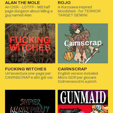
ALAN THE MOLE
ROJO
An OSR - LOTFP - MB half
A Kurosawa inspired
page dungeon about killing a
bloodshed - for TERROR
guy named Alan.
TARGET GEMINI.
FUCKING WITCHES
CAIRNSCRAP
Un'avventura one-page per
English version included.
CAIRNSCRAP e altri gdr osr.
Micro GDR per giocare
Dolmenwood in a pinch.