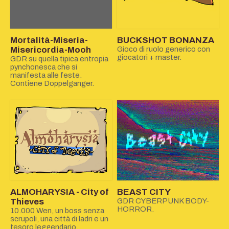
Mortalità-Miseria-
BUCKSHOT BONANZA
Misericordia-Mooh
Gioco di ruolo generico con
giocatori + master.
GDR su quella tipica entropia
pynchonesca che si
manifesta alle feste.
Contiene Doppelganger.
ALMOHARYSIA - City of
BEAST CITY
Thieves
GDR CYBERPUNK BODY-
HORROR.
10.000 Wen, un boss senza
scrupoli, una città di ladri e un
tesoro leggendario.