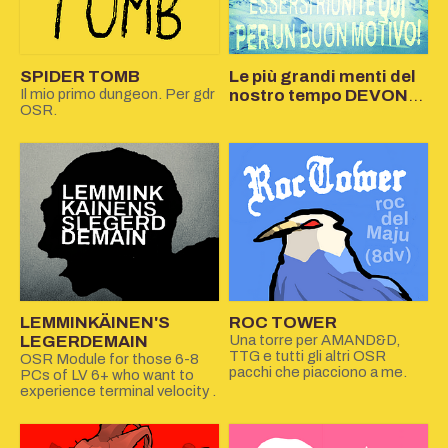
SPIDER TOMB
Le più grandi menti del
Il mio primo dungeon. Per gdr
nostro tempo DEVONO
OSR.
essersi riunite qui per
un buon motivo!
LEMMINKÄINEN'S
ROC TOWER
LEGERDEMAIN
Una torre per AMAND&D,
TTG e tutti gli altri OSR
OSR Module for those 6-8
pacchi che piacciono a me.
PCs of LV 6+ who want to
experience terminal velocity .