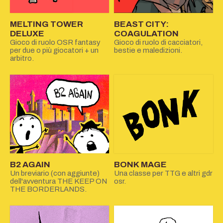
MELTING TOWER
BEAST CITY:
DELUXE
COAGULATION
Gioco di ruolo OSR fantasy
Gioco di ruolo di cacciatori,
per due o più giocatori + un
bestie e maledizioni.
arbitro.
B2 AGAIN
BONK MAGE
Un breviario (con aggiunte)
Una classe per TTG e altri gdr
dell'avventura THE KEEP ON
osr.
THE BORDERLANDS.