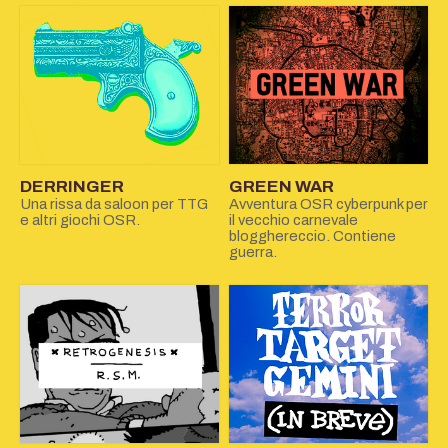
DERRINGER
GREEN WAR
Una rissa da saloon per TTG
Avventura OSR cyberpunk per
e altri giochi OSR.
il vecchio carnevale
blogghereccio. Contiene
guerra.