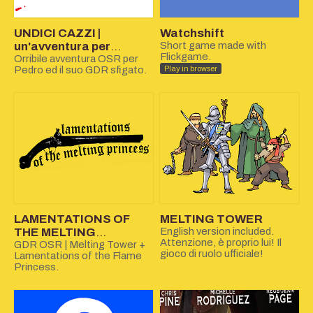
UNDICI CAZZI |
Watchshift
un'avventura per
Short game made with
Flickgame.
Rinascimento 2e
Orribile avventura OSR per
Pedro ed il suo GDR sfigato.
Play in browser
LAMENTATIONS OF
MELTING TOWER
THE MELTING
English version included.
Attenzione, è proprio lui! Il
PRINCESS
GDR OSR | Melting Tower +
gioco di ruolo ufficiale!
Lamentations of the Flame
Princess.