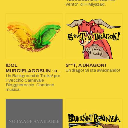
Vento", di H Miyazaki.
IDOL
S**T, A DRAGON!
MURCIELAGOBLIN - un
Un drago! Si sta avvicinando!
background per
​Un Background di Troika! per
il Vecchio Carnevale
Troika!
Blogghereccio. Contiene
musica.