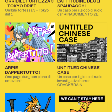
ORRIBILE FORTEZZA 3
L'ATTITUDINE DEGLI
- TOKYO DRIFT
SPAURACCHI
Orribile fortezza 3 - Tokyo
Un caso per il gioco di ruolo
drift.
osr RINASCIMENTO 2E.
ARPIE
UNTITLED CHINESE
DAPPERTUTTO!
CASE
One page dungeon pieno di
Un caso per il gioco di ruolo
emozioni!
investigativo horror
CRACKBRAIN.